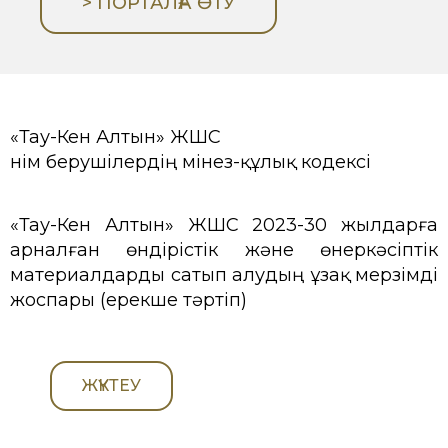
> ПОРТАЛҒА ӨТУ
«Тау-Кен Алтын» ЖШС
Өнім берушілердің мінез-құлық кодексі
«Тау-Кен Алтын» ЖШС 2023-30 жылдарға
арналған өндірістік және өнеркәсіптік
материалдарды сатып алудың ұзақ мерзімді
жоспары (ерекше тәртіп)
ЖҮКТЕУ