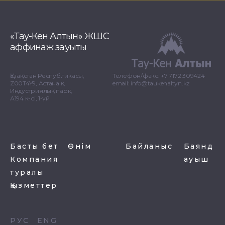
«Тау-Кен Алтын» ЖШС
аффинаж зауыты
Қазақстан Республикасы,
Телефон/факс: +7 7172 309424
Z00T4Y9, Астана қ.
email: info@taukenaltyn.kz
Индустриялық парк,
А194 к-сі, 1-үй
Басты бет
Өнім
Байланыс
Баянд
Компания
ауыш
туралы
Қызметтер
РУС
ENG