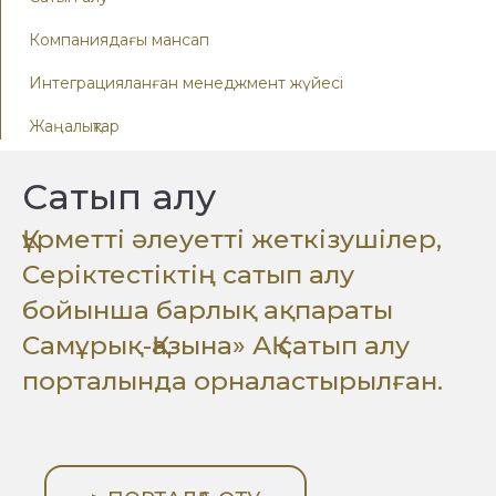
Компаниядағы мансап
Интеграцияланған менеджмент жүйесі
Жаңалықтар
Сатып алу
Құрметті әлеуетті жеткізушілер,
Серіктестіктің сатып алу
бойынша барлық ақпараты
Самұрық-Қазына» АҚ сатып алу
порталында орналастырылған.