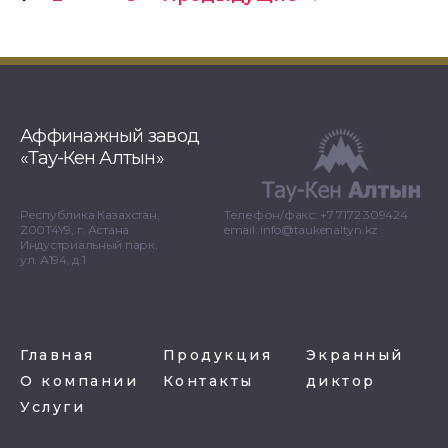
Аффинажный завод
«Тау-Кен Алтын»
Республика Казахстан,
Телефон/факс: +7 7172 309424
Z00T4Y9, г. Астана
email: info@taukenaltyn.kz
Индустриальный парк,
ул. А194, д.1
Главная
Продукция
Экранный
О компании
Контакты
диктор
Услуги