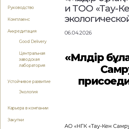
и ТОО «Тау-К
Руководство
экологическо
Комплаенс
Аккредитация
06.04.2026
Good Delivery
Центральная
«Мөлдір бұл
заводская
Самр
лаборатория
присоеди
Устойчивое развитие
Экология
Карьера в компании
Закупки
АО «НГК «Тау-Кен Самру