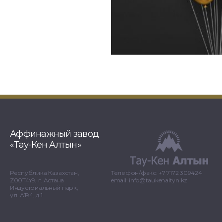
Аффинажный завод
«Тау-Кен Алтын»
Республика Казахстан,
Телефон/факс: +7 7172 309424
Z00T4Y9, г. Астана
email: info@taukenaltyn.kz
Индустриальный парк,
ул. А194, д.1