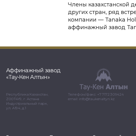
Члены казахстанской д
других стран, ряд встр
компании — Tanaka Hol
аффинажный завод Tana
Аффинажный завод
«Тау-Кен Алтын»
Республика Казахстан,
Телефон/факс: +7 7172 309424
Z00T4Y9, г. Астана
email: info@taukenaltyn.kz
Индустриальный парк,
ул. А194, д.1