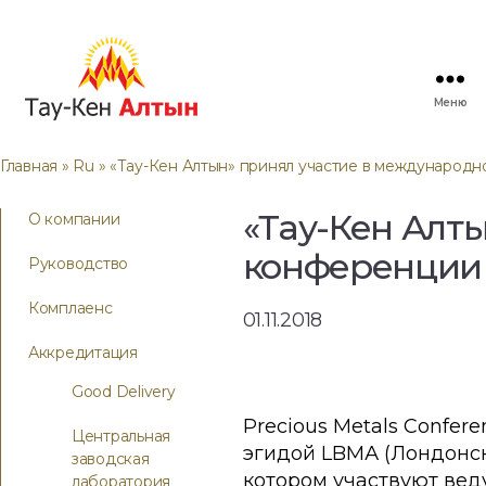
Меню
Главная
»
Ru
» «Тау-Кен Алтын» принял участие в международ
«Тау-Кен Алт
О компании
конференции 
Руководство
Комплаенс
01.11.2018
Аккредитация
Good Delivery
Precious Metals Confe
Центральная
эгидой LBMА (Лондонск
заводская
котором участвуют веду
лаборатория