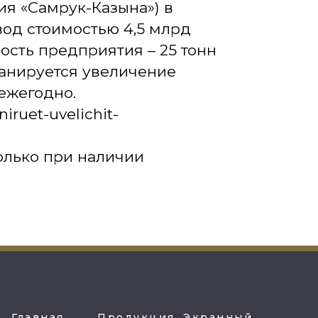
ия «Самрук-Казына») в
вод стоимостью 4,5 млрд
ность предприятия – 25 тонн
ланируется увеличение
ежегодно.
niruet-uvelichit-
олько при наличии
Главная
Продукция
Экранный