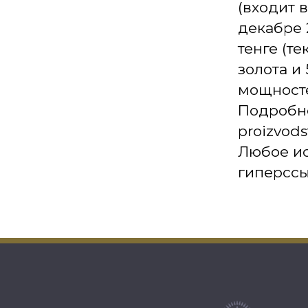
(входит 
декабре 
тенге (т
золота и
мощносте
Подробнее
proizvods
Любое ис
гиперссы