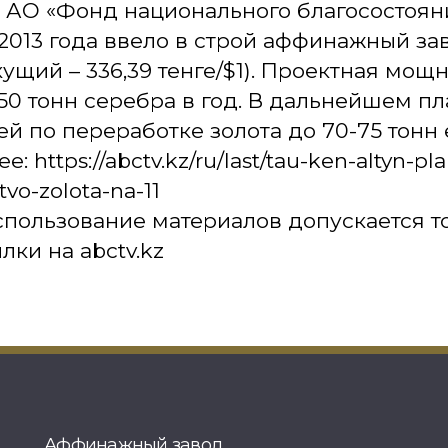
в АО «Фонд национального благосостоян
2013 года ввело в строй аффинажный за
екущий – 336,39 тенге/$1). Проектная мощ
 50 тонн серебра в год. В дальнейшем п
й по переработке золота до 70-75 тонн 
: https://abctv.kz/ru/last/tau-ken-altyn-pla
tvo-zolota-na-11
пользование материалов допускается т
лки на abctv.kz
Аффинажный завод