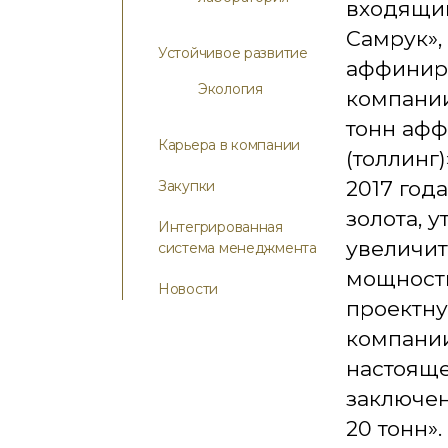
входящий
Самрук»,
Устойчивое развитие
аффиниро
Экология
компании
тонн афф
Карьера в компании
(толлинг)
2017 год
Закупки
золота, 
Интегрированная
увеличит
система менеджмента
мощность
Новости
проектну
компании
настояще
заключен
20 тонн»