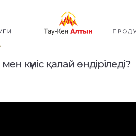
УГИ
ПРОД
?
мен күміс қалай өндіріледі?