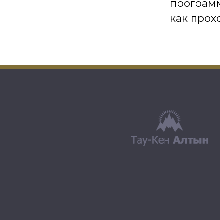
программ
как прох