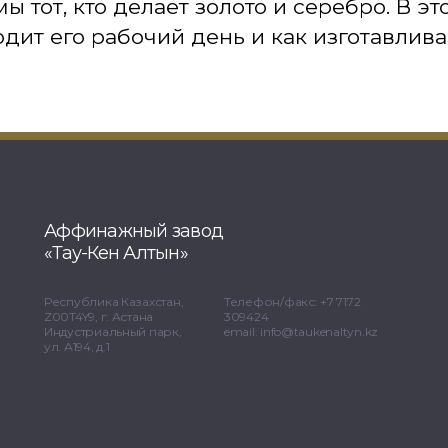
ы тот, кто делает золото и серебро. В э
одит его рабочий день и как изготавлива
Аффинажный завод
«Тау-Кен Алтын»
Республика Казахстан,
Телефон/факс: +7 7172
Z00T4Y9, г. Астана
309424
Индустриальный парк,
email: info@taukenaltyn.kz
ул. А194, д.1