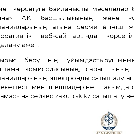
ет көрсетуге байланысты мәселелер б
ына» АҚ басшылығының және «Са
панияларының атына ресми өтініш ж
поративтік веб-сайттарында көрсет
алану қажет.
сырыс берушінің, ұйымдастырушының
аптама комиссиясының, сарапшының,
анияларының электрондық сатып алу ақп
әрекеттері мен шешімдеріне шағымдар
амасына сәйкес zakup.sk.kz сатып алу ве