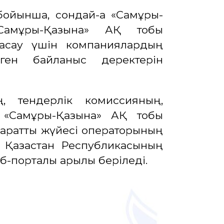
ойынша, сондай-ақ «Самұрық-
мұрық-Қазына» АҚ тобы
асау үшін компаниялардың
ілген байланыс деректерін
, тендерлік комиссияның,
 «Самұрық-Қазына» АҚ тобы
араттық жүйесі операторының
 Қазақстан Республикасының
б-порталы арқылы беріледі.