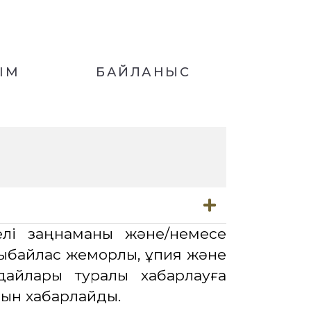
ІМ
БАЙЛАНЫС
лі заңнаманы және/немесе
 сыбайлас жемқорлық, құпия және
ғдайлары туралы хабарлауға
ын хабарлайды.