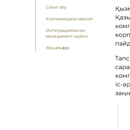
Сатып алу
Қызм
Қаз
Компаниядағы мансап
ком
Интеграцияланған
кор
менеджмент жүйесі
пайд
Жаңалықтар
Тап
сар
комп
іс-
заңн