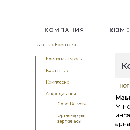
КОМПАНИЯ
ҚЫЗМ
Главная
» Комплаенс
Компания туралы
К
Басшылық
Комплаенс
НОР
Аккредитация
Маң
Good Delivery
Міне
инс
Орталық зауыт
зертханасы
арна