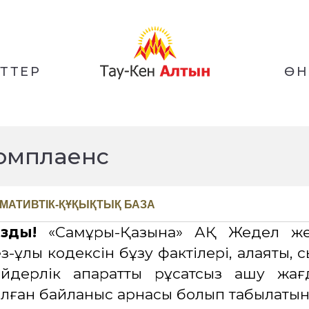
ЕТТЕР
ӨН
омплаенс
МАТИВТІК-ҚҰҚЫҚТЫҚ БАЗА
ызды!
«Самұрық-Қазына» АҚ Жедел же
з-құлық кодексін бұзу фактілері, алаяқтық,
айдерлік ақпаратты рұқсатсыз ашу жа
лған байланыс арнасы болып табылатын